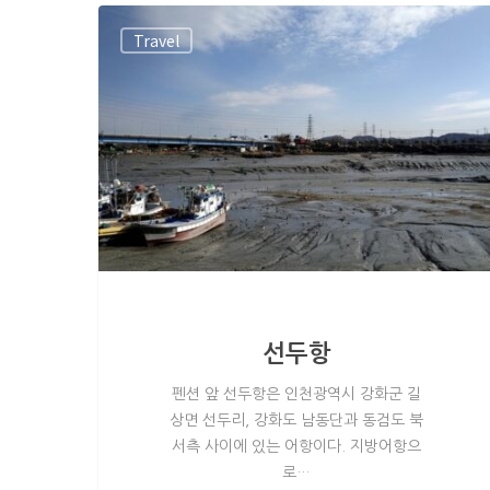
Travel
Hit enter to search or ESC to close
선두항
펜션 앞 선두항은 인천광역시 강화군 길
상면 선두리, 강화도 남동단과 동검도 북
서측 사이에 있는 어항이다. 지방어항으
로…