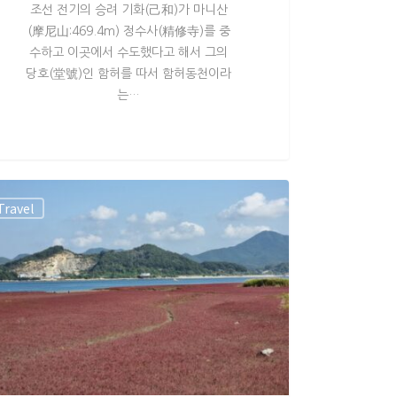
조선 전기의 승려 기화(己和)가 마니산
(摩尼山:469.4m) 정수사(精修寺)를 중
수하고 이곳에서 수도했다고 해서 그의
당호(堂號)인 함허를 따서 함허동천이라
는…
Travel