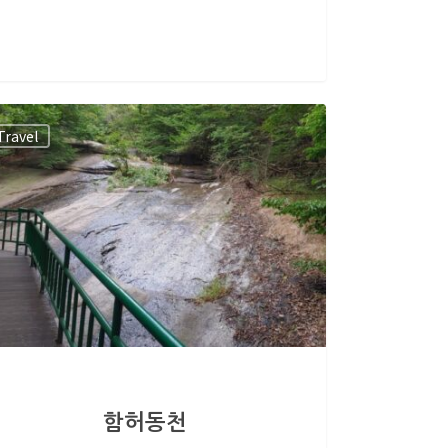
Travel
함허동천