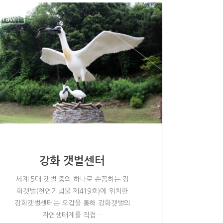
Travel
강화 갯벌센터
세계 5대 갯벌 중의 하나로 손꼽히는 강
화갯벌(천연기념물 제419호)에 위치한
강화갯벌센터는 오감을 통해 강화갯벌의
자연생태계를 직접…