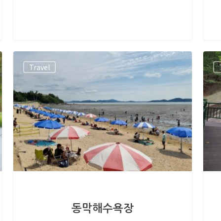
Travel
동막해수욕장