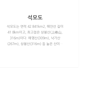
석모도
석모도는 면적 42.841km2, 해안선 길이
41.8km이고, 최고점은 상봉산(上峰山,
316m)이다. 해명산(309m), 낙가산
(267m), 상봉산(316m) 등 높은 산이…