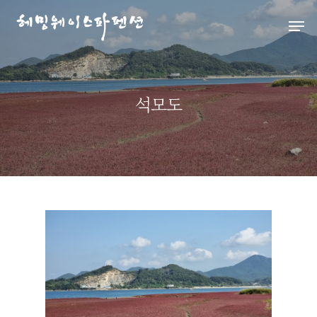
Hit enter to search or ESC to close
석모도