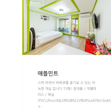
Room
애플민트
스파 하면서 바베큐를 즐기실 수 있는 아
늑한 객실 입니다.15평/ 침대룸 / 개별테
라스 / 욕실
JTVCc2hvcnRjb2RlX3BhZ2VfbWVudV9zY3Jvb
※…