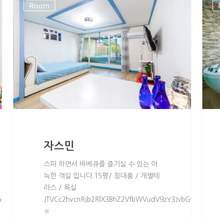
Room
자스민
스파 하면서 바베큐를 즐기실 수 있는 아
늑한 객실 입니다.15평/ 침대룸 / 개별테
라스 / 욕실
GwlMjBtZW51JTNEJTIybWVudSUyMiUyMGNsYXNzJTNEJTIycGFnZV9tZ
JTVCc2hvcnRjb2RlX3BhZ2VfbWVudV9zY3JvbGwlMjBtZ
※…