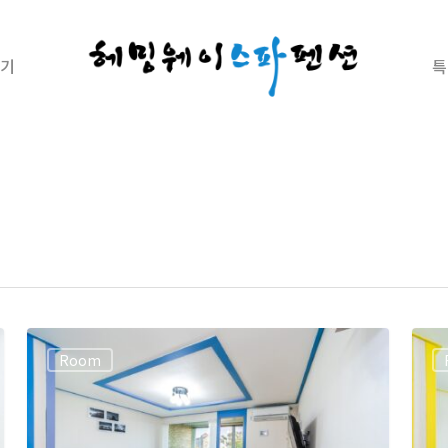
기
특
Room