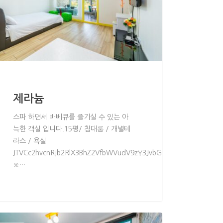
제라늄
스파 하면서 바베큐를 즐기실 수 있는 아
늑한 객실 입니다.15평/ 침대룸 / 개별테
라스 / 욕실
W51JTIyJTIwcGFnZV90aXRsZV95biUzRCUyMk4lMjIlNUQ=JTVCdGFibG
W51JTNEJTIybWVudSUyMiUyMGNsYXNzJTNEJTIycGFnZV9tZW51JTIyJ
JTVCc2hvcnRjb2RlX3BhZ2VfbWVudV9zY3JvbGwlMjBtZW51JTNEJ
※…