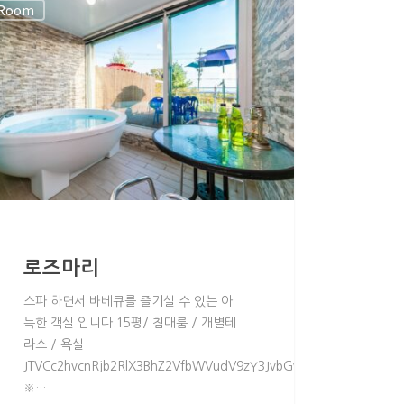
Room
로즈마리
스파 하면서 바베큐를 즐기실 수 있는 아
늑한 객실 입니다.15평/ 침대룸 / 개별테
라스 / 욕실
W51JTIyJTIwcGFnZV90aXRsZV95biUzRCUyMk4lMjIlNUQ=JTVCdGFibG
W51JTNEJTIybWVudSUyMiUyMGNsYXNzJTNEJTIycGFnZV9tZW51JTIyJ
JTVCc2hvcnRjb2RlX3BhZ2VfbWVudV9zY3JvbGwlMjBtZW51JTNEJ
※…