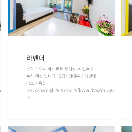
라벤더
스파 하면서 바베큐를 즐기실 수 있는 아
늑한 객실 입니다.15평/ 침대룸 / 개별테
라스 / 욕실
GwlMjBtZW51JTNEJTIybWVudSUyMiUyMGNsYXNzJTNEJTIycGFnZV9tZ
JTVCc2hvcnRjb2RlX3BhZ2VfbWVudV9zY3JvbGwlMjBtZ
※…