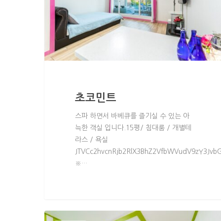
초코민트
스파 하면서 바베큐를 즐기실 수 있는 아
늑한 객실 입니다.15평/ 침대룸 / 개별테
라스 / 욕실
JTVCc2hvcnRjb2RlX3BhZ2VfbWVudV9zY3Jvb
※…